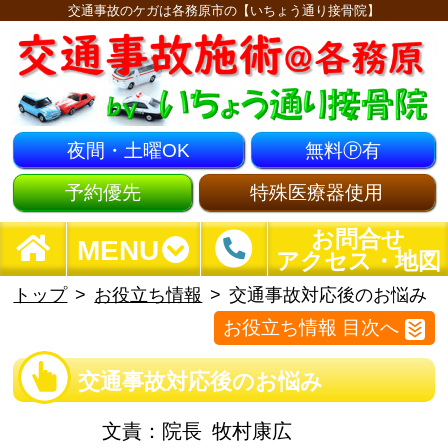
交通事故のケガは各務原市の【いちょう通り接骨院】
夜間・土曜OK
無料Ⓟ有
予約優先
特殊医療器使用
お問合せ
MENU
アクセス・地図
トップ
お役立ち情報
交通事故対応後のお悩み
お役立ち情報 目次へ
交通事故対応後のお悩み
文責：
院長
牧村康広